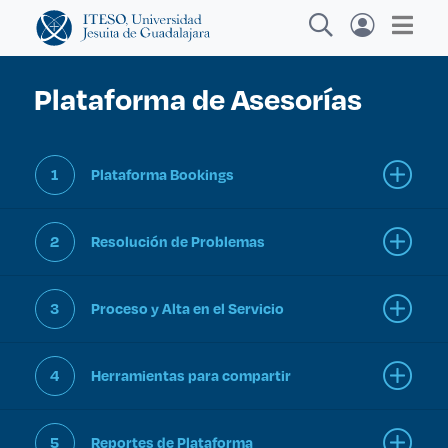
Plataforma de Asesorías
Explora sitios web, programas académicos,
1
Plataforma Bookings
actividades y noticias
2
Resolución de Problemas
Diplomad
|
3
Proceso y Alta en el Servicio
4
Herramientas para compartir
5
Reportes de Plataforma