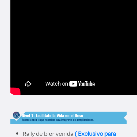
Derecho
Prepa ITESO
Becas
Sustentabilidad
Rally de bienvenida
( Exclusivo para